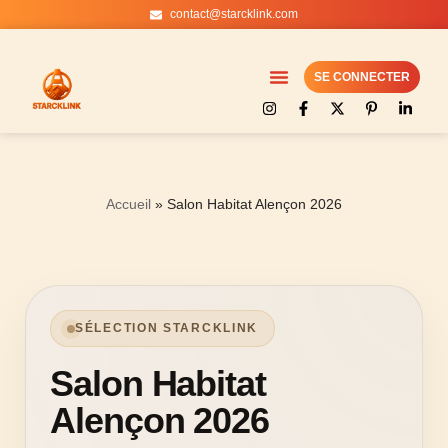
contact@starcklink.com
Aller
au
SE CONNECTER
contenu
Accueil
»
Salon Habitat Alençon 2026
SÉLECTION STARCKLINK
Salon Habitat
Alençon 2026