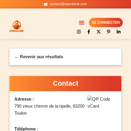
contact@starcklink.com
Aller
au
SE CONNECTER
contenu
← Revenir aux résultats
Contact
Adresse :
790 vieux chemin de la ripelle, 83200
Toulon
Téléphone :