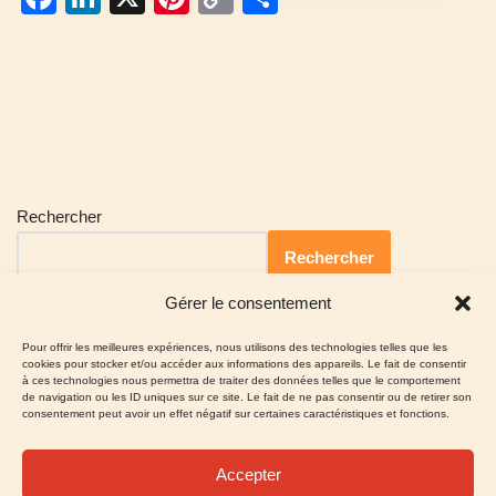
a
n
nt
o
ar
c
k
er
p
ta
e
e
e
y
g
b
dI
st
Li
er
o
n
n
o
k
Rechercher
k
Rechercher
Gérer le consentement
Pour offrir les meilleures expériences, nous utilisons des technologies telles que les
cookies pour stocker et/ou accéder aux informations des appareils. Le fait de consentir
à ces technologies nous permettra de traiter des données telles que le comportement
de navigation ou les ID uniques sur ce site. Le fait de ne pas consentir ou de retirer son
consentement peut avoir un effet négatif sur certaines caractéristiques et fonctions.
Accepter