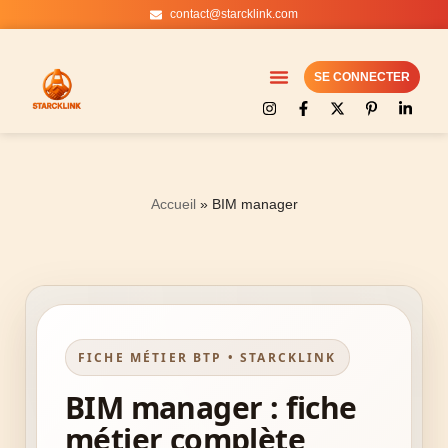
contact@starcklink.com
Aller
au
SE CONNECTER
contenu
Accueil
»
BIM manager
FICHE MÉTIER BTP • STARCKLINK
BIM manager : fiche
métier complète,