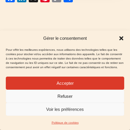
a
n
nt
o
ar
c
k
er
p
ta
e
e
e
y
g
b
dI
st
Li
er
Gérer le consentement
o
n
n
Pour offrir les meilleures expériences, nous utilisons des technologies telles que les
o
k
cookies pour stocker et/ou accéder aux informations des appareils. Le fait de consentir
Rechercher
à ces technologies nous permettra de traiter des données telles que le comportement
k
de navigation ou les ID uniques sur ce site. Le fait de ne pas consentir ou de retirer son
Rechercher
consentement peut avoir un effet négatif sur certaines caractéristiques et fonctions.
Accepter
Refuser
Voir les préférences
Politique de cookies