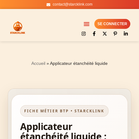
contact@starcklink.com
Aller
au
SE CONNECTER
contenu
Accueil
»
Applicateur étanchéité liquide
FICHE MÉTIER BTP • STARCKLINK
Applicateur
étanchéité liquide :