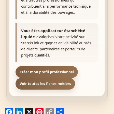
et à d’autres professionnels qui
contribuent à la performance technique
et à la durabilité des ouvrages.
Vous êtes applicateur étanchéité
liquide ?
Valorisez votre activité sur
StarckLink et gagnez en visibilité auprès
de clients, partenaires et porteurs de
projets qualifiés.
Créer mon profil professionnel
Voir toutes les fiches métiers
F
Li
X
Pi
C
P