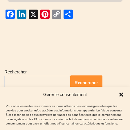
F
Li
X
Pi
C
P
a
n
nt
o
ar
c
k
er
p
ta
e
e
e
y
g
b
dI
st
Li
er
o
n
n
o
k
Rechercher
k
Rechercher
Gérer le consentement
Pour offrir les meilleures expériences, nous utilisons des technologies telles que les
cookies pour stocker et/ou accéder aux informations des appareils. Le fait de consentir
à ces technologies nous permettra de traiter des données telles que le comportement
de navigation ou les ID uniques sur ce site. Le fait de ne pas consentir ou de retirer son
consentement peut avoir un effet négatif sur certaines caractéristiques et fonctions.