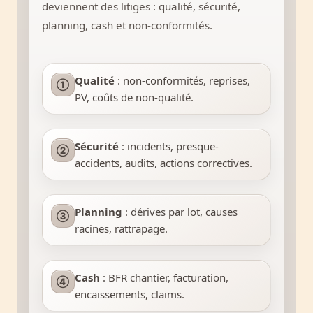
deviennent des litiges : qualité, sécurité,
planning, cash et non-conformités.
Qualité
: non-conformités, reprises,
①
PV, coûts de non-qualité.
Sécurité
: incidents, presque-
②
accidents, audits, actions correctives.
Planning
: dérives par lot, causes
③
racines, rattrapage.
Cash
: BFR chantier, facturation,
④
encaissements, claims.