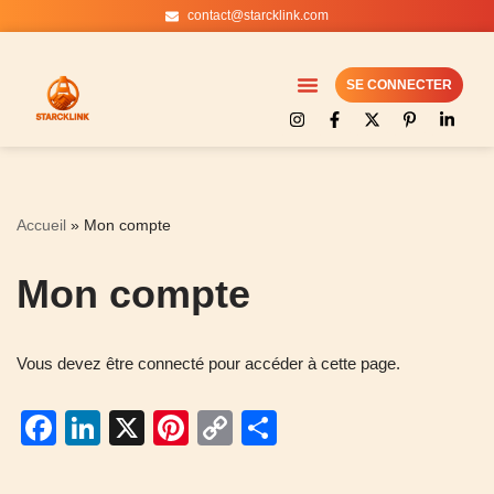
contact@starcklink.com
Aller
au
SE CONNECTER
contenu
Accueil
»
Mon compte
Mon compte
Vous devez être connecté pour accéder à cette page.
Facebook
LinkedIn
X
Pinterest
Copy
Partager
Link