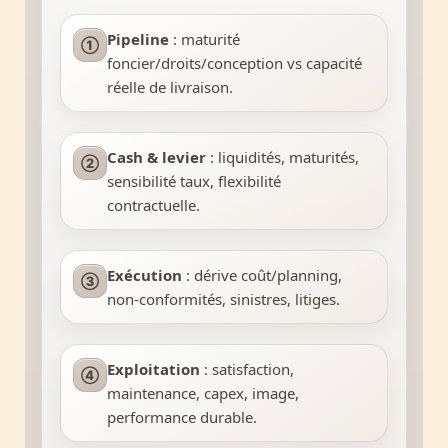
Pipeline
: maturité
①
foncier/droits/conception vs capacité
réelle de livraison.
Cash & levier
: liquidités, maturités,
②
sensibilité taux, flexibilité
contractuelle.
Exécution
: dérive coût/planning,
③
non-conformités, sinistres, litiges.
Exploitation
: satisfaction,
④
maintenance, capex, image,
performance durable.