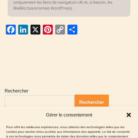
uniquement les liens de navigation (#) et, si besoin, les
libellés (taxonomies WordPress).
F
Li
X
Pi
C
P
a
n
nt
o
ar
c
k
er
p
ta
e
e
e
y
g
b
dI
st
Li
er
o
n
n
o
k
Rechercher
k
Rechercher
Gérer le consentement
Pour offrir les meilleures expériences, nous utilisons des technologies telles que les
cookies pour stocker et/ou accéder aux informations des appareils. Le fait de consentir
à ces technologies nous permettra de traiter des données telles que le comportement