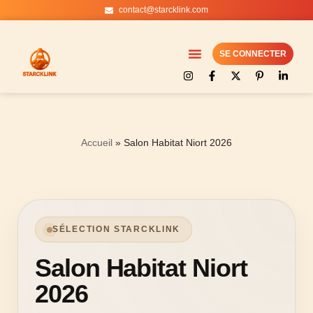
contact@starcklink.com
Aller
au
SE CONNECTER
contenu
Accueil
»
Salon Habitat Niort 2026
SÉLECTION STARCKLINK
Salon Habitat Niort
2026