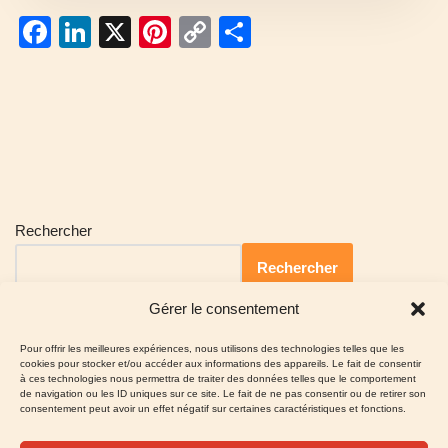
F
Li
X
Pi
C
P
a
n
nt
o
ar
c
k
er
p
ta
e
e
e
y
g
b
dI
st
Li
er
o
n
n
o
k
Rechercher
k
Rechercher
Gérer le consentement
Pour offrir les meilleures expériences, nous utilisons des technologies telles que les
cookies pour stocker et/ou accéder aux informations des appareils. Le fait de consentir
à ces technologies nous permettra de traiter des données telles que le comportement
de navigation ou les ID uniques sur ce site. Le fait de ne pas consentir ou de retirer son
consentement peut avoir un effet négatif sur certaines caractéristiques et fonctions.