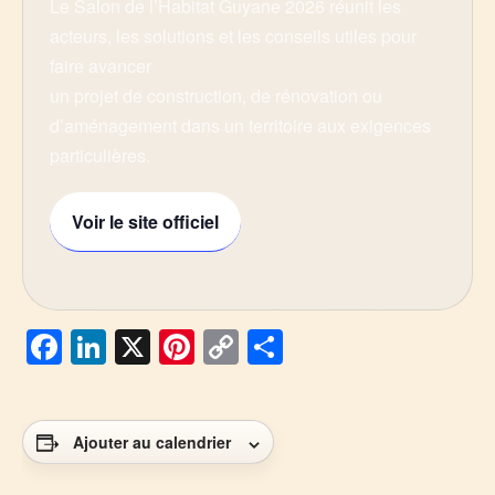
Le Salon de l’Habitat Guyane 2026 réunit les
acteurs, les solutions et les conseils utiles pour
faire avancer
un projet de construction, de rénovation ou
d’aménagement dans un territoire aux exigences
particulières.
Voir le site officiel
Facebook
LinkedIn
X
Pinterest
Copy
Partager
Link
Ajouter au calendrier