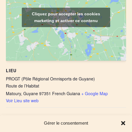
Cliquez pour accepter les cookies
marketing et activer ce contenu
LIEU
PROGT (Pôle Régional Omnisports de Guyane)
Route de l’Habitat
Matoury
,
Guyane
97351
French Guiana
+ Google Map
Voir Lieu site web
Dig Tour Bretagne 2026 à Bourg-des-Comptes
Salon Habitat Bergerac
Gérer le consentement
2026 : Projets &
: l’événement travaux publics entre Rennes et
Rénovation
Nantes