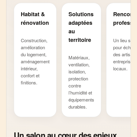
Habitat &
Solutions
Rencont
rénovation
adaptées
professi
au
territoire
Construction,
Un lieu stra
amélioration
pour échan
du logement,
des artisans
Matériaux,
aménagement
entreprises 
ventilation,
intérieur,
locaux.
isolation,
confort et
protection
finitions.
contre
l’humidité et
équipements
durables.
Un salon au cœur des enjeux